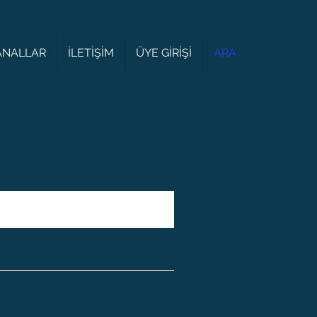
KANALLAR
İLETİŞİM
ÜYE GİRİŞİ
ARA
Sırala:
En İyi Eşleşme