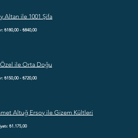
y Altan ile 1001 Şifa
er: ₺180,00 - ₺840,00
 Özel ile Orta Doğu
er: ₺150,00 - ₺720,00
et Altuğ Ersoy ile Gizem Kültleri
fiyatı: ₺1.175,00