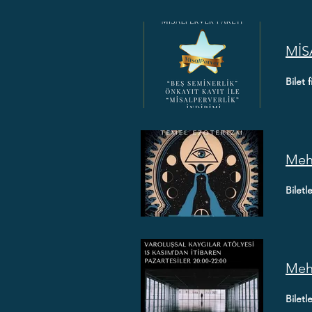
MİS
Bilet f
Mehm
Biletl
Mehm
Biletl