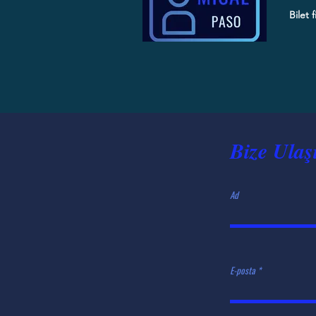
Bilet f
Bize Ulaş
MİSAL A
Ad
E-posta