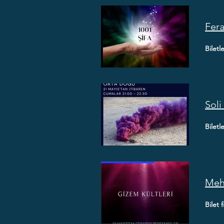
Fera
Biletl
Soli
Biletl
Mehm
Bilet 