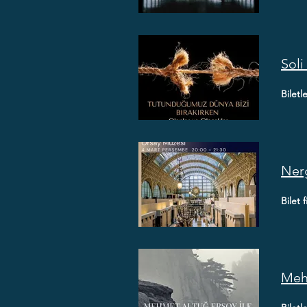
Soli
Biletl
Nerg
Bilet f
Mehm