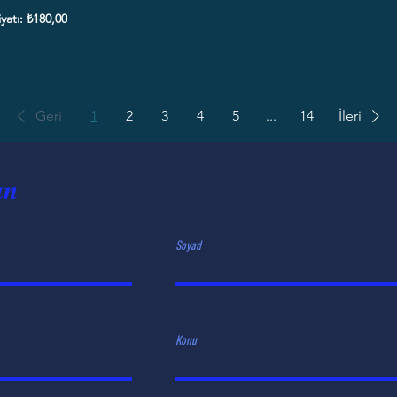
iyatı: ₺180,00
Geri
1
2
3
4
5
...
14
İleri
ın
TÖLYE
Yaşam için iyi fikirl
Soyad
Konu