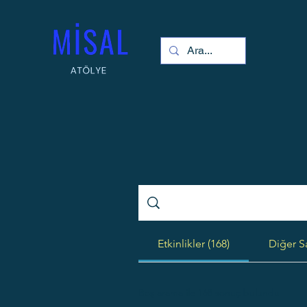
Etkinlikler (168)
Diğer Sa
Boş arama ile 168 sonuç bulundu