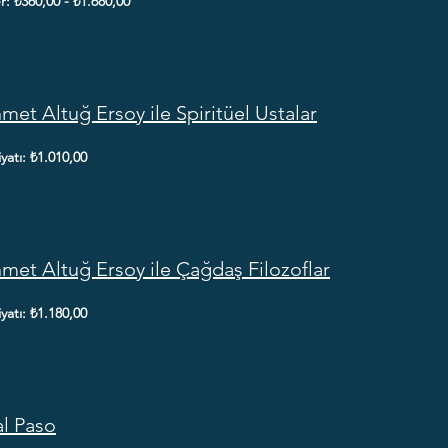
er: ₺360,00 - ₺1.680,00
et Altuğ Ersoy ile Spiritüel Ustalar
fiyatı: ₺1.010,00
et Altuğ Ersoy ile Çağdaş Filozoflar
fiyatı: ₺1.180,00
l Paso