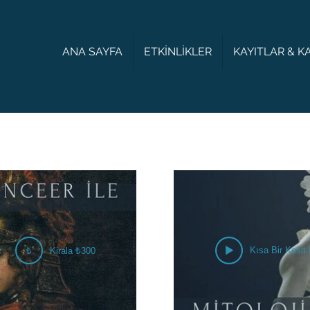
ANA SAYFA
ETKİNLİKLER
KAYITLAR & 
e
Kısa Bir Kesit 
₺
Kirala ₺300