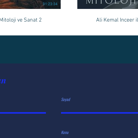
01:23:34
Mitoloji ve Sanat 2
Ali Kemal Inceer i
ın
TÖLYE
Yaşam için iyi fikirl
Soyad
Konu