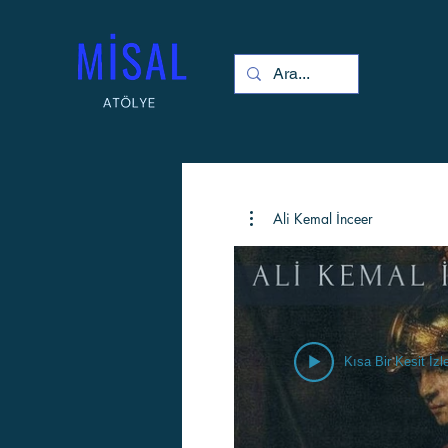
Ali Kemal İnceer
Kısa Bir Kesit İzl