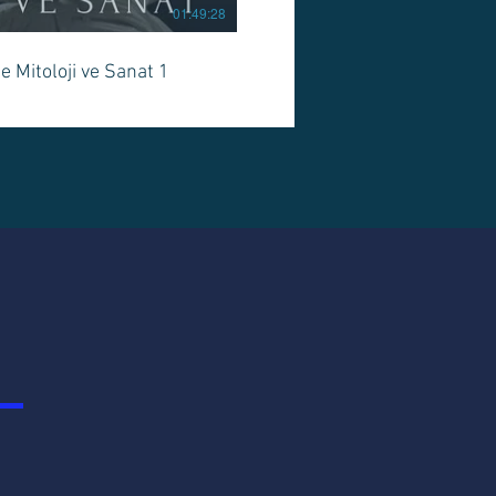
01:49:28
le Mitoloji ve Sanat 1
er