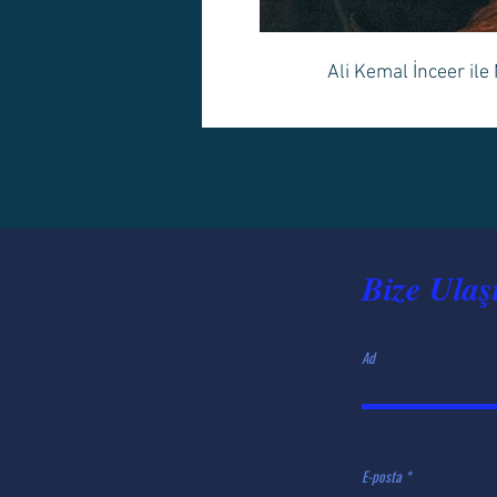
Ali Kemal İnceer ile 
Bize Ulaş
MİSAL A
Ad
E-posta