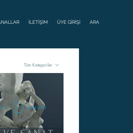
KANALLAR
İLETİŞİM
ÜYE GİRİŞİ
ARA
Tüm Kategoriler
İzle
₺
Kirala ₺300