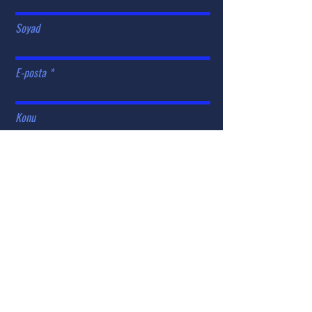
Soyad
E-posta
Konu
Bize bir mesaj bırakın...
Gönder
Yaşam için iyi fikirler